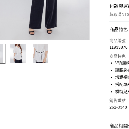
付款與運
超取滿NT$
付款方式
商品特色
信用卡一
商品編號
11933876
超商取貨
商品特色
LINE Pay
V領圓
顯腰身
Apple Pay
增添視
街口支付
搭配單品
模特兒尺
悠遊付
銷售重點
Google Pa
261-0348
ATM付款
商品相關分