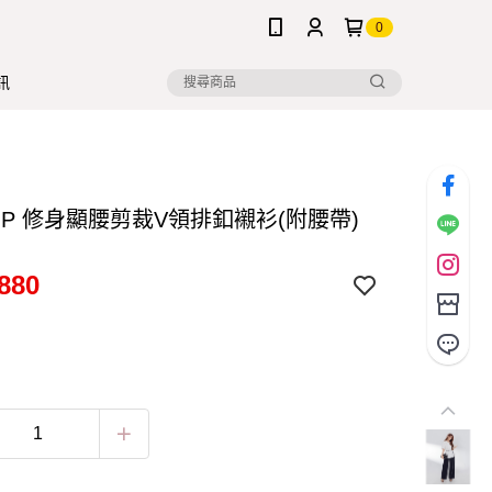
0
訊
S.P 修身顯腰剪裁V領排釦襯衫(附腰帶)
880