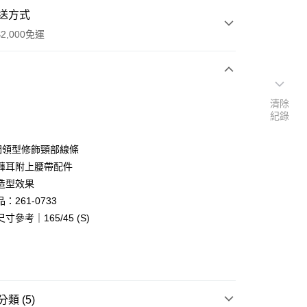
送方式
2,000免運
次付款
清除
紀錄
付款
潤領型修飾頸部線條
褲耳附上腰帶配件
造型效果
：261-0733
寸參考｜165/45 (S)
y
類 (5)