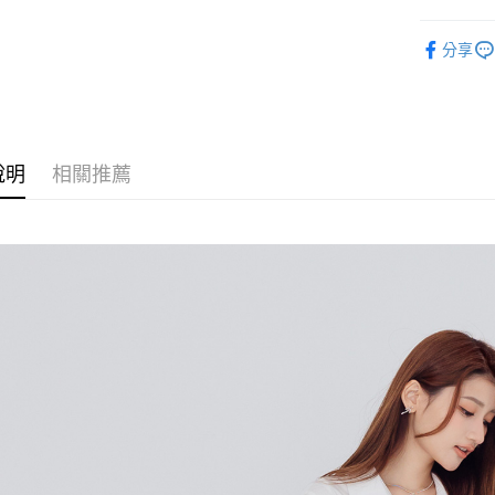
運送方式
【上衣 TO
分享
全家取貨
最新商品｜N
每筆NT$6
𝗝𝗲𝗮𝗻𝘀.𝗽
付款後全
𝗝𝗲𝗮𝗻𝘀.𝗽
每筆NT$6
說明
相關推薦
𝗝𝗲𝗮𝗻𝘀.𝗽
7-11取貨
每筆NT$6
付款後7-1
每筆NT$6
宅配
每筆NT$8