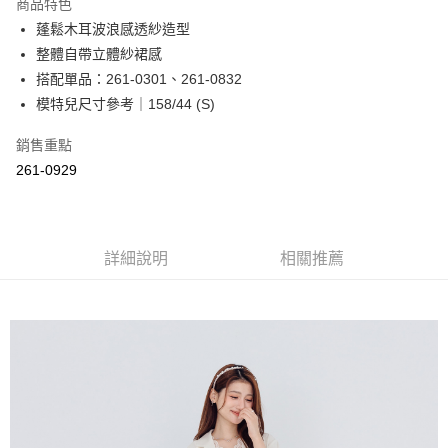
商品特色
Apple Pay
蓬鬆木耳波浪感透紗造型
整體自帶立體紗裙感
街口支付
搭配單品：261-0301、261-0832
悠遊付
模特兒尺寸參考｜158/44 (S)
Google Pay
銷售重點
261-0929
ATM付款
運送方式
全家取貨付款
詳細說明
相關推薦
每筆NT$60，滿NT$2,000(含以上)免運費
付款後全家取貨
每筆NT$60，滿NT$2,000(含以上)免運費
7-11取貨付款
每筆NT$60，滿NT$2,000(含以上)免運費
付款後7-11取貨