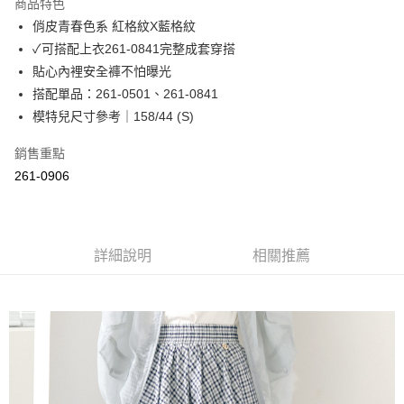
商品特色
Apple Pay
俏皮青春色系 紅格紋X藍格紋
✓可搭配上衣261-0841完整成套穿搭
街口支付
貼心內裡安全褲不怕曝光
悠遊付
搭配單品：261-0501、261-0841
模特兒尺寸參考｜158/44 (S)
Google Pay
銷售重點
ATM付款
261-0906
運送方式
全家取貨付款
每筆NT$60，滿NT$2,000(含以上)免運費
詳細說明
相關推薦
付款後全家取貨
每筆NT$60，滿NT$2,000(含以上)免運費
7-11取貨付款
每筆NT$60，滿NT$2,000(含以上)免運費
付款後7-11取貨