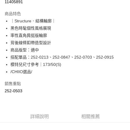
11405891
LINE Pay
商品特色
Apple Pay
｜Structure．結構輪廓｜
黑色時髦個性風格展現
街口支付
率性直角肩挺版輪廓
悠遊付
背後線條釦帶造型設計
商品版型：適中
Google Pay
搭配單品：252-0213、252-0847、252-0703、252-0915
ATM付款
模特兒尺寸參考｜173/50(S)
/CHIIO選品/
運送方式
銷售重點
全家取貨付款
252-0503
每筆NT$60，滿NT$2,000(含以上)免運費
付款後全家取貨
每筆NT$60，滿NT$2,000(含以上)免運費
詳細說明
相關推薦
7-11取貨付款