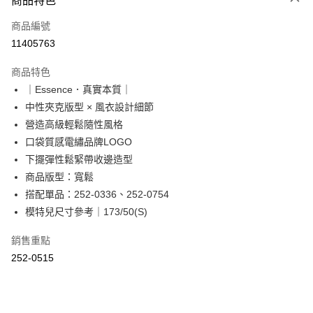
商品特色
信用卡一次付款
商品編號
超商取貨付款
11405763
LINE Pay
商品特色
Apple Pay
｜Essence．真實本質｜
中性夾克版型 × 風衣設計細節
街口支付
營造高級輕鬆隨性風格
悠遊付
口袋質感電繡品牌LOGO
下擺彈性鬆緊帶收邊造型
Google Pay
商品版型：寬鬆
ATM付款
搭配單品：252-0336、252-0754
模特兒尺寸參考｜173/50(S)
運送方式
銷售重點
全家取貨付款
252-0515
每筆NT$60，滿NT$2,000(含以上)免運費
付款後全家取貨
每筆NT$60，滿NT$2,000(含以上)免運費