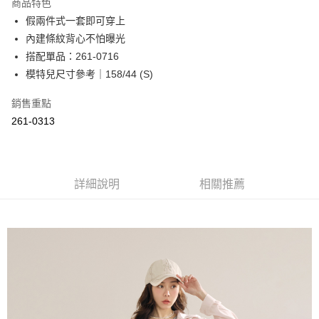
商品特色
Apple Pay
假兩件式一套即可穿上
內建條紋背心不怕曝光
街口支付
搭配單品：261-0716
悠遊付
模特兒尺寸參考｜158/44 (S)
Google Pay
銷售重點
261-0313
ATM付款
運送方式
全家取貨付款
詳細說明
相關推薦
每筆NT$60，滿NT$2,000(含以上)免運費
付款後全家取貨
每筆NT$60，滿NT$2,000(含以上)免運費
7-11取貨付款
每筆NT$60，滿NT$2,000(含以上)免運費
付款後7-11取貨