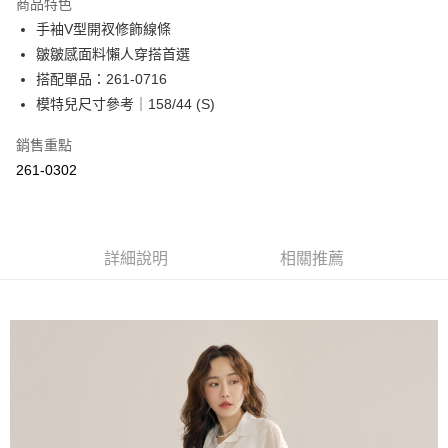
商品特色
Apple Pay
手袖V型開衩修飾線條
皺皺感面料懶人穿搭首選
街口支付
搭配單品：261-0716
悠遊付
模特兒尺寸參考｜158/44 (S)
Google Pay
銷售重點
261-0302
ATM付款
運送方式
全家取貨付款
詳細說明
相關推薦
每筆NT$60，滿NT$2,000(含以上)免運費
付款後全家取貨
每筆NT$60，滿NT$2,000(含以上)免運費
7-11取貨付款
每筆NT$60，滿NT$2,000(含以上)免運費
付款後7-11取貨