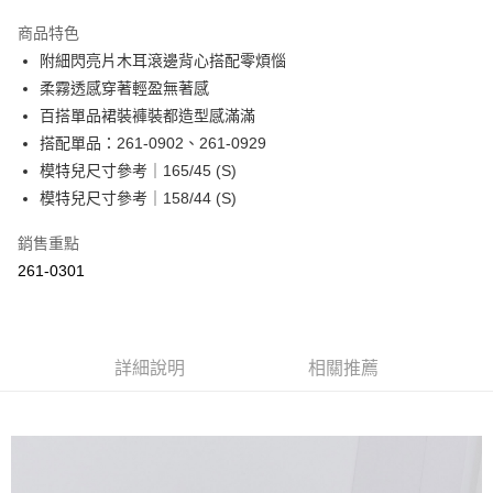
LINE Pay
商品特色
Apple Pay
附細閃亮片木耳滾邊背心搭配零煩惱
柔霧透感穿著輕盈無著感
街口支付
百搭單品裙裝褲裝都造型感滿滿
悠遊付
搭配單品：261-0902、261-0929
模特兒尺寸參考｜165/45 (S)
Google Pay
模特兒尺寸參考｜158/44 (S)
ATM付款
銷售重點
261-0301
運送方式
全家取貨付款
每筆NT$60，滿NT$2,000(含以上)免運費
詳細說明
相關推薦
付款後全家取貨
每筆NT$60，滿NT$2,000(含以上)免運費
7-11取貨付款
每筆NT$60，滿NT$2,000(含以上)免運費