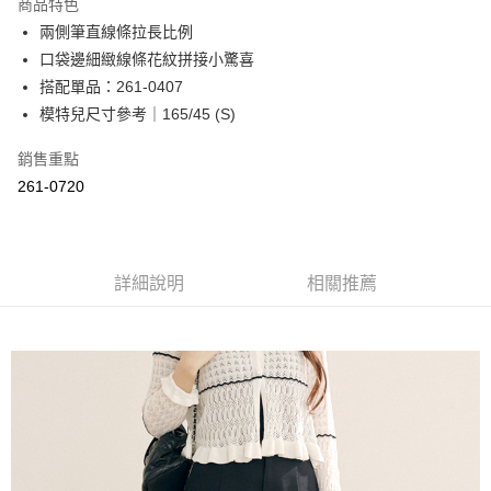
商品特色
Apple Pay
兩側筆直線條拉長比例
口袋邊細緻線條花紋拼接小驚喜
街口支付
搭配單品：261-0407
悠遊付
模特兒尺寸參考｜165/45 (S)
Google Pay
銷售重點
261-0720
ATM付款
運送方式
全家取貨付款
詳細說明
相關推薦
每筆NT$60，滿NT$2,000(含以上)免運費
付款後全家取貨
每筆NT$60，滿NT$2,000(含以上)免運費
7-11取貨付款
每筆NT$60，滿NT$2,000(含以上)免運費
付款後7-11取貨