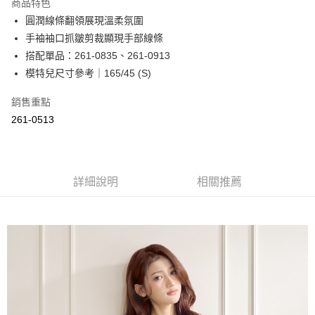
商品特色
Apple Pay
圓潤線條翻領展現溫柔氛圍
手袖袖口抓皺剪裁顯現手部線條
街口支付
搭配單品：261-0835、261-0913
悠遊付
模特兒尺寸參考｜165/45 (S)
Google Pay
銷售重點
261-0513
ATM付款
運送方式
全家取貨付款
詳細說明
相關推薦
每筆NT$60，滿NT$2,000(含以上)免運費
付款後全家取貨
每筆NT$60，滿NT$2,000(含以上)免運費
7-11取貨付款
每筆NT$60，滿NT$2,000(含以上)免運費
付款後7-11取貨