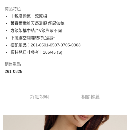
LINE Pay
商品特色
Apple Pay
｜親膚透氣．涼感棉｜
萊賽爾纖維天然滑順 觸感如絲
街口支付
方領架構中結合V領與眾不同
悠遊付
下擺鏤空蝴蝶結特色設計
搭配單品：261-0501-0507-0705-0908
Google Pay
模特兒尺寸參考｜165/45 (S)
ATM付款
銷售重點
261-0825
運送方式
全家取貨付款
每筆NT$60，滿NT$2,000(含以上)免運費
詳細說明
相關推薦
付款後全家取貨
每筆NT$60，滿NT$2,000(含以上)免運費
7-11取貨付款
每筆NT$60，滿NT$2,000(含以上)免運費