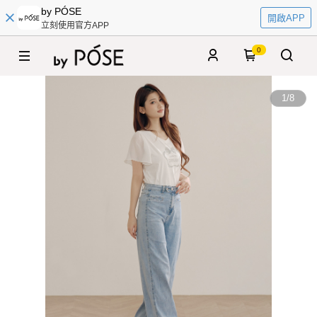
by PÓSE
開啟APP
立刻使用官方APP
0
1
/
8