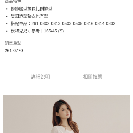
商品特色
Apple Pay
修飾腿型拉長比例褲型
雙釦造型紮衣也有型
街口支付
搭配單品：261-0302-0313-0503-0505-0816-0814-0832
悠遊付
模特兒尺寸參考｜165/45 (S)
Google Pay
銷售重點
261-0770
ATM付款
運送方式
全家取貨付款
詳細說明
相關推薦
每筆NT$60，滿NT$2,000(含以上)免運費
付款後全家取貨
每筆NT$60，滿NT$2,000(含以上)免運費
7-11取貨付款
每筆NT$60，滿NT$2,000(含以上)免運費
付款後7-11取貨