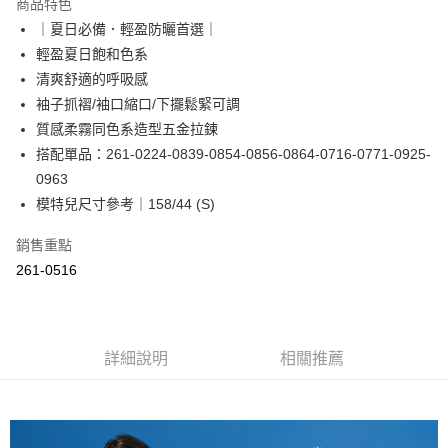
商品特色
Apple Pay
｜夏日必備．輕盈防曬首選｜
輕盈夏日飽和色系
街口支付
清爽舒適的呼吸感
悠遊付
袖子抓褶/袖口縮口/下擺鬆緊可調
質感柔霧同色系造型五金拉鍊
Google Pay
搭配單品：261-0224-0839-0854-0856-0864-0716-0771-0925-
ATM付款
0963
模特兒尺寸參考｜158/44 (S)
運送方式
銷售重點
全家取貨付款
261-0516
每筆NT$60，滿NT$2,000(含以上)免運費
付款後全家取貨
每筆NT$60，滿NT$2,000(含以上)免運費
詳細說明
相關推薦
7-11取貨付款
每筆NT$60，滿NT$2,000(含以上)免運費
付款後7-11取貨