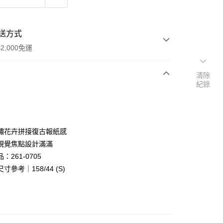
送方式
2,000免運
清除
紀錄
次付款
付款
繡花卉拼接復古報紙感
視覺焦點設計滿滿
：261-0705
寸參考｜158/44 (S)
y