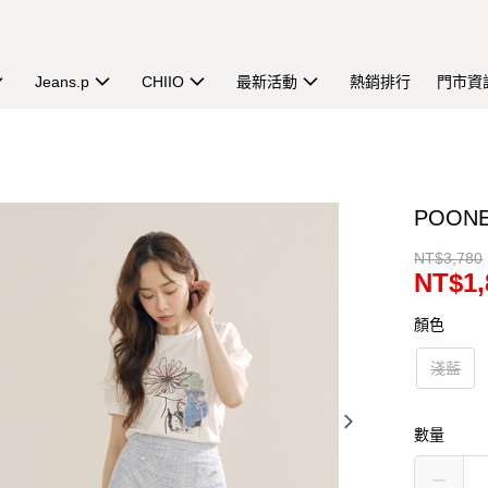
Jeans.p
CHIIO
最新活動
熱銷排行
門市資
POO
NT$3,780
NT$1,
顏色
淺藍
數量