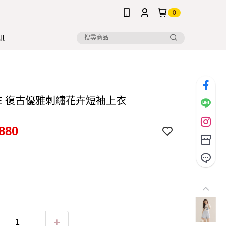
0
訊
NE 復古優雅刺繡花卉短袖上衣
880