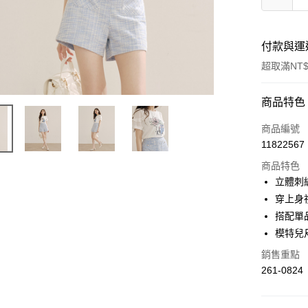
付款與運
超取滿NT$
付款方式
商品特色
信用卡一
商品編號
11822567
超商取貨
商品特色
LINE Pay
立體刺
穿上身
Apple Pay
搭配單品
街口支付
模特兒尺
悠遊付
銷售重點
261-0824
Google Pa
ATM付款