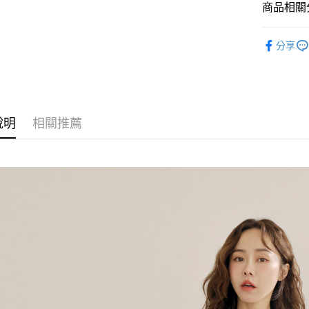
商品相關分
【上衣 TO
運送方式
分享
最新商品｜N
全家取貨
𝗣𝗢𝗢𝗡𝗘
每筆NT$6
𝗣𝗢𝗢𝗡𝗘
付款後全
說明
相關推薦
𝗣𝗢𝗢𝗡𝗘
每筆NT$6
7-11取貨
每筆NT$6
付款後7-1
每筆NT$6
宅配
每筆NT$8