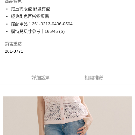
商品特色
Apple Pay
寬直筒版型 舒適有型
經典刷色百搭零煩惱
街口支付
搭配單品：261-0213-0406-0504
悠遊付
模特兒尺寸參考｜165/45 (S)
Google Pay
銷售重點
261-0771
ATM付款
運送方式
全家取貨付款
詳細說明
相關推薦
每筆NT$60，滿NT$2,000(含以上)免運費
付款後全家取貨
每筆NT$60，滿NT$2,000(含以上)免運費
7-11取貨付款
每筆NT$60，滿NT$2,000(含以上)免運費
付款後7-11取貨