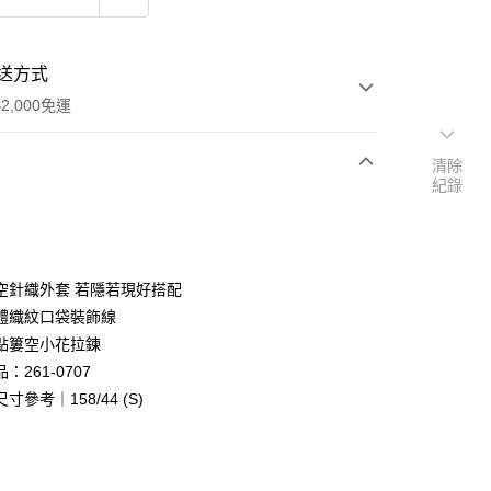
送方式
2,000免運
清除
紀錄
次付款
付款
空針織外套 若隱若現好搭配
體織紋口袋裝飾線
點簍空小花拉鍊
：261-0707
寸參考｜158/44 (S)
y