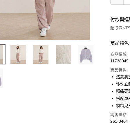
付款與運
超取滿NT$
付款方式
商品特色
信用卡一
商品編號
11738045
超商取貨
商品特色
LINE Pay
透氣簍
珍珠立
Apple Pay
精緻亮
街口支付
搭配單品
模特兒尺
悠遊付
銷售重點
Google Pa
261-0404
ATM付款