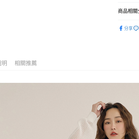
商品相關分
運送方式
【外套】
分享
全家取貨
最新商品｜N
每筆NT$6
𝗣𝗢𝗢𝗡𝗘
付款後全
𝗣𝗢𝗢𝗡𝗘
每筆NT$6
說明
相關推薦
𝗣𝗢𝗢𝗡𝗘
7-11取貨
每筆NT$6
付款後7-1
每筆NT$6
宅配
每筆NT$8