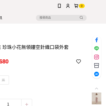
0
訊
NE 珍珠小花無領鏤空針織口袋外套
680
米