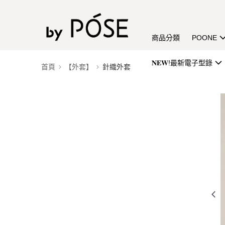
商品分類
POONE
𝐍𝐄𝐖!最新電子型錄
首頁
【外套】
針織外套