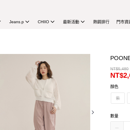
Jeans.p
CHIIO
最新活動
熱銷排行
門市資
POO
NT$5,480
NT$2,
顏色
紫
數量