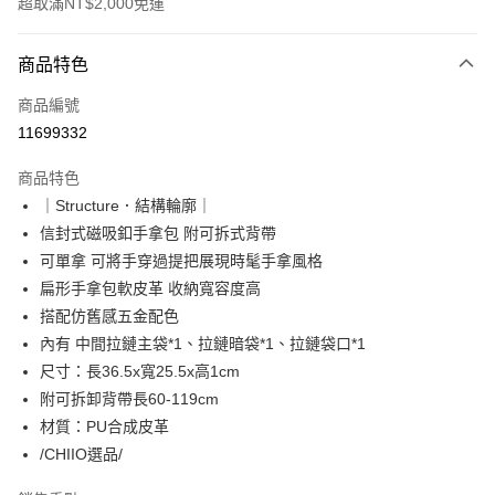
超取滿NT$2,000免運
付款方式
商品特色
信用卡一次付款
商品編號
超商取貨付款
11699332
LINE Pay
商品特色
Apple Pay
｜Structure．結構輪廓｜
信封式磁吸釦手拿包 附可拆式背帶
街口支付
可單拿 可將手穿過提把展現時髦手拿風格
悠遊付
扁形手拿包軟皮革 收納寬容度高
搭配仿舊感五金配色
Google Pay
內有 中間拉鏈主袋*1、拉鏈暗袋*1、拉鏈袋口*1
ATM付款
尺寸：長36.5x寬25.5x高1cm
附可拆卸背帶長60-119cm
運送方式
材質：PU合成皮革
全家取貨付款
/CHIIO選品/
每筆NT$60，滿NT$2,000(含以上)免運費