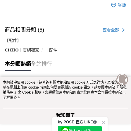
客服
商品相關分類 (5)
查看全部
【配件】
𝗖𝗛𝗜𝗜𝗢｜官網獨家
｜配件
本分類熱銷
全站排行
本網站中使用 cookie，欲查詢有關本網站使用 cookie 方式之詳情，及若您不希
熱門標籤
望在電腦上使用 cookie 時應如何變更電腦的 cookie 設定，請參閱本網站「
隱私
權條款
」之 Cookie 聲明。您繼續使用本網站即表示您同意本公司得按本網站使
用條款之 Cookie 聲明使用 cookie。
了解更多 >
我知道了
by PÓSE 官方 LINE@
連結 LINE 帳號