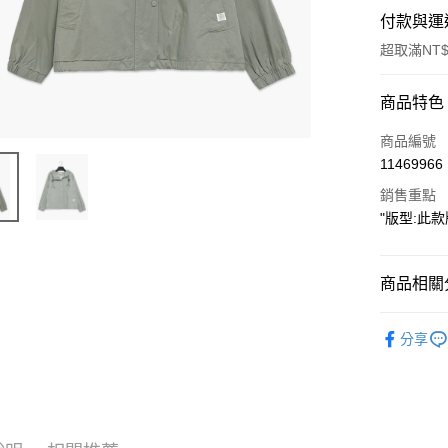
付款與運
超取滿NT$
付款方式
商品特色
信用卡一
商品編號
11469966
超商取貨
銷售重點
LINE Pay
"版型:此款版
Apple Pay
商品相關分
街口支付
【外套】
悠遊付
分享
人氣商品
Google Pa
𝗝𝗲𝗮𝗻𝘀.𝗽
ATM付款
𝗝𝗲𝗮𝗻𝘀.𝗽