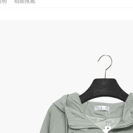
說明
相關推薦
𝗝𝗲𝗮𝗻𝘀.𝗽
運送方式
✦ 話題熱
全家取貨
每筆NT$6
付款後全
每筆NT$6
7-11取貨
每筆NT$6
付款後7-1
每筆NT$6
宅配
每筆NT$8