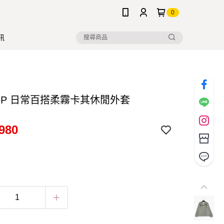
0
訊
S.P 日常百搭柔霧卡其休閒外套
980