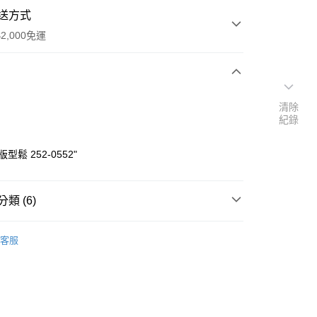
送方式
2,000免運
次付款
清除
紀錄
付款
型鬆 252-0552"
類 (6)
連帽外套
客服
推薦
y
｜外套．罩衫
URBAN PULSE｜都會脈動