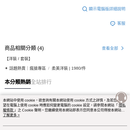
顯示電腦版詳細說明
客服
商品相關分類 (4)
查看全部
【洋裝 / 套裝】
✦ 話題熱賣｜瘋搶專區
柔美洋裝 | 1980/件
本分類熱銷
全站排行
本網站中使用 cookie，欲查詢有關本網站使用 cookie 方式之詳情，及若您不希
熱門標籤
望在電腦上使用 cookie 時應如何變更電腦的 cookie 設定，請參閱本網站「
隱私
權條款
」之 Cookie 聲明。您繼續使用本網站即表示您同意本公司得按本網站使
用條款之 Cookie 聲明使用 cookie。
了解更多 >