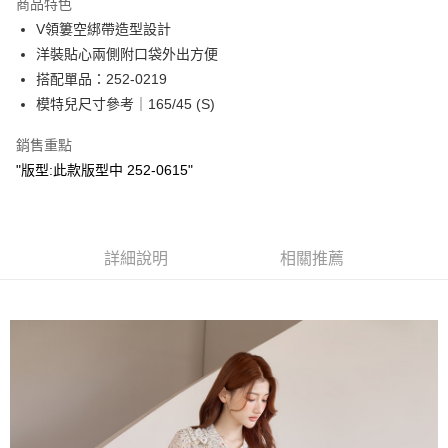
商品特色
Apple Pay
V領簍空綁帶造型設計
洋裝貼心兩側附口袋外出方便
街口支付
搭配單品：252-0219
悠遊付
模特兒尺寸參考｜165/45 (S)
Google Pay
銷售重點
"版型:此款版型中 252-0615"
ATM付款
運送方式
全家取貨付款
詳細說明
相關推薦
每筆NT$60，滿NT$2,000(含以上)免運費
付款後全家取貨
每筆NT$60，滿NT$2,000(含以上)免運費
7-11取貨付款
每筆NT$60，滿NT$2,000(含以上)免運費
付款後7-11取貨