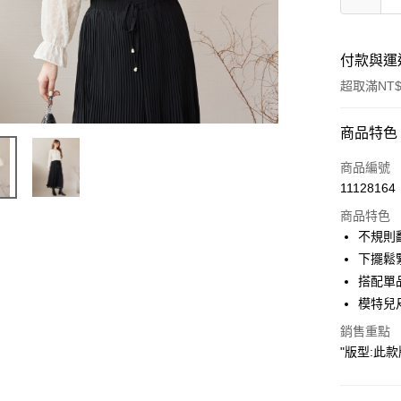
付款與運
超取滿NT$
付款方式
商品特色
信用卡一
商品編號
11128164
超商取貨
商品特色
LINE Pay
不規則
下擺鬆
Apple Pay
搭配單品
街口支付
模特兒尺
悠遊付
銷售重點
"版型:此款版
Google Pa
ATM付款