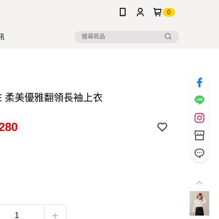
0
訊
NE 柔美優雅翻領長袖上衣
280