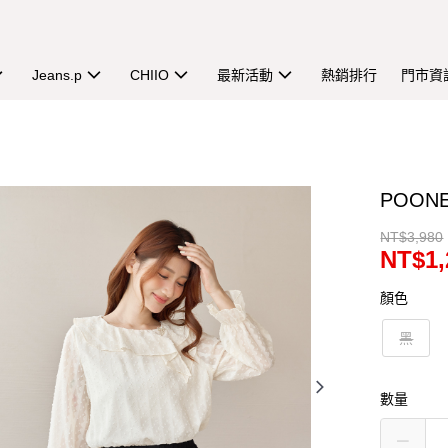
Jeans.p
CHIIO
最新活動
熱銷排行
門市資
POO
NT$3,980
NT$1,
顏色
黑
數量