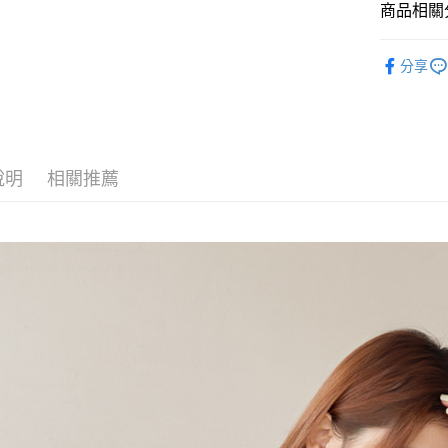
商品相關分
【上衣 TO
運送方式
分享
✦ 話題熱
全家取貨
𝗣𝗢𝗢𝗡𝗘
每筆NT$6
𝗣𝗢𝗢𝗡𝗘
付款後全
說明
相關推薦
每筆NT$6
7-11取貨
每筆NT$6
付款後7-1
每筆NT$6
宅配
每筆NT$8