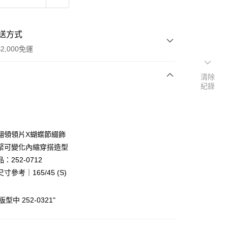
送方式
2,000免運
清除
紀錄
次付款
付款
翻領領片X蝴蝶節綴飾
緊可變化內縮穿搭造型
：252-0712
寸參考｜165/45 (S)
型中 252-0321"
y