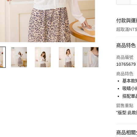
付款與運
超取滿NT$
付款方式
商品特色
信用卡一
商品編號
10765679
超商取貨
商品特色
LINE Pay
基本款
吸睛小
Apple Pay
搭配單品
街口支付
銷售重點
"版型:此款版
悠遊付
Google Pa
商品相關分
ATM付款