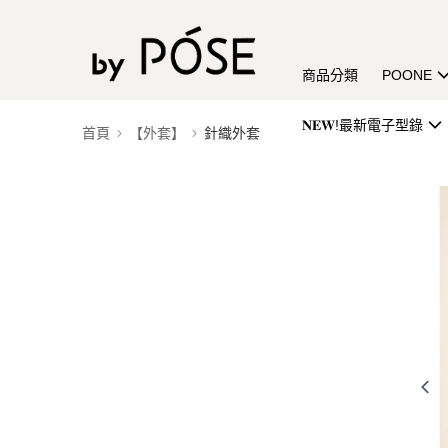
商品分類
POONE
𝐍𝐄𝐖!最新電子型錄
首頁
【外套】
針織外套