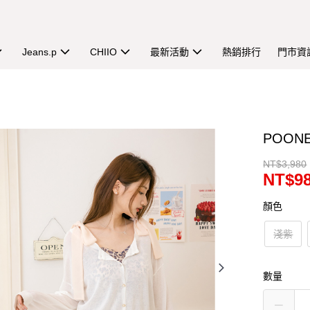
Jeans.p
CHIIO
最新活動
熱銷排行
門市資
POO
NT$3,980
NT$9
顏色
淺紫
數量