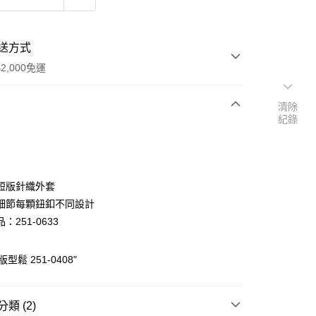
送方式
2,000免運
清除
紀錄
次付款
付款
短版針織外套
細節每顆鈕釦不同設計
：251-0633
型鬆 251-0408"
y
類 (2)