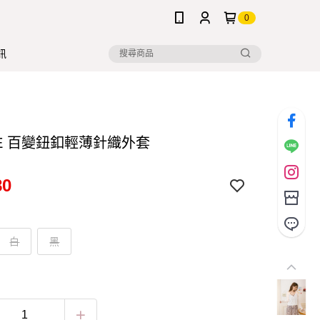
0
訊
NE 百變鈕釦輕薄針織外套
80
白
黑