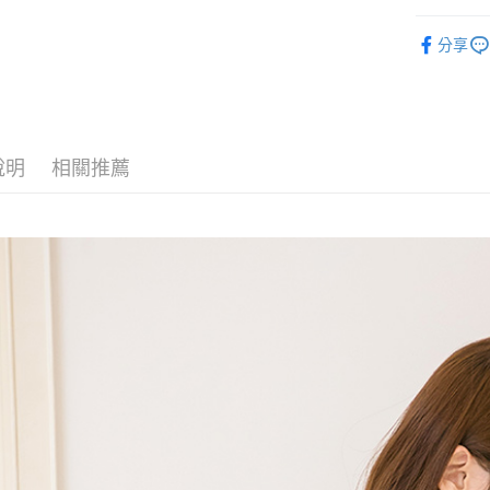
【外套】
分享
𝗣𝗢𝗢𝗡𝗘
運送方式
全家取貨
每筆NT$6
說明
相關推薦
付款後全
每筆NT$6
7-11取貨
每筆NT$6
付款後7-1
每筆NT$6
宅配
每筆NT$8