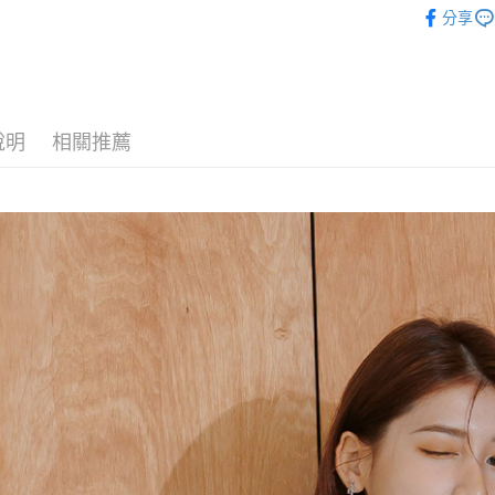
分享
【無袖 /
運送方式
➸ 涼感冰
全家取貨
✦ 必敗首
每筆NT$6
說明
相關推薦
𝗣𝗢𝗢𝗡𝗘
付款後全
每筆NT$6
7-11取貨
每筆NT$6
付款後7-1
每筆NT$6
宅配
每筆NT$8