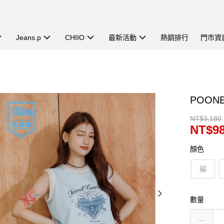
Jeans.p
CHIIO
最新活動
熱銷排行
門市資
POO
NT$3,180
NT$9
顏色
藍
數量