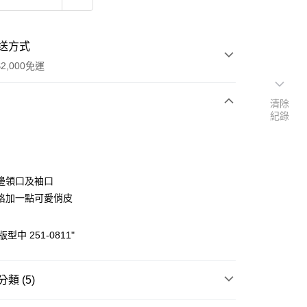
送方式
2,000免運
清除
紀錄
次付款
付款
邊領口及袖口
格加一點可愛俏皮
型中 251-0811"
y
類 (5)
PS】