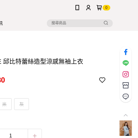
0
訊
NE 邱比特蕾絲造型涼感無袖上衣
80
米
灰