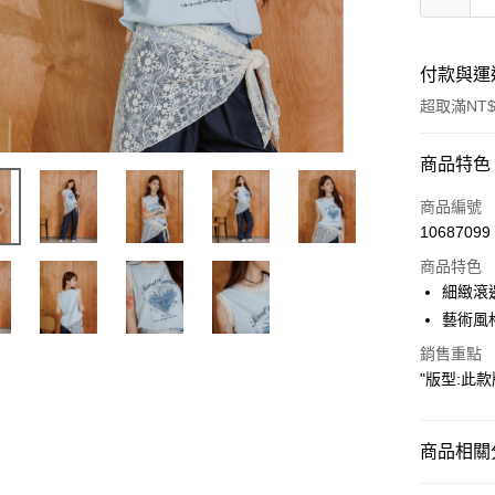
付款與運
超取滿NT$
付款方式
商品特色
信用卡一
商品編號
10687099
超商取貨
商品特色
LINE Pay
細緻滾
藝術風
Apple Pay
銷售重點
街口支付
"版型:此款版
悠遊付
Google Pa
商品相關分
ATM付款
【上衣 TO