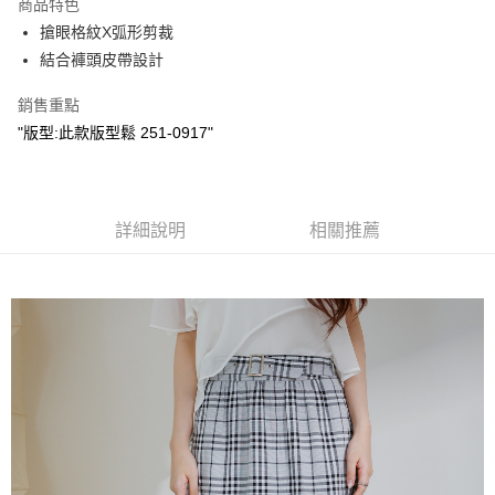
商品特色
Apple Pay
搶眼格紋X弧形剪裁
結合褲頭皮帶設計
街口支付
銷售重點
悠遊付
"版型:此款版型鬆 251-0917"
Google Pay
ATM付款
詳細說明
相關推薦
運送方式
全家取貨付款
每筆NT$60，滿NT$2,000(含以上)免運費
付款後全家取貨
每筆NT$60，滿NT$2,000(含以上)免運費
7-11取貨付款
每筆NT$60，滿NT$2,000(含以上)免運費
付款後7-11取貨