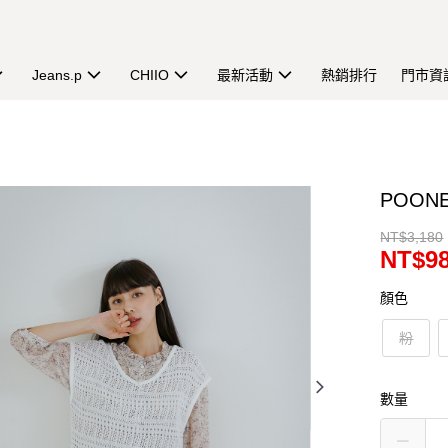
Jeans.p
CHIIO
最新活動
熱銷排行
門市資
POO
NT$3,180
NT$9
顏色
粉
數量