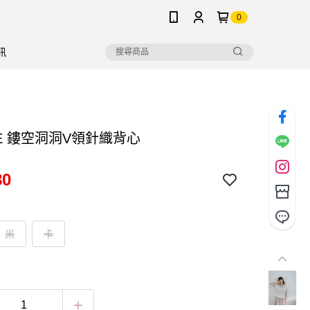
0
訊
NE 鏤空洞洞V領針織背心
80
米
卡