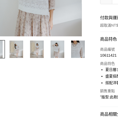
付款與運
超取滿NT$
付款方式
商品特色
信用卡一
商品編號
10611421
超商取貨
商品特色
LINE Pay
夏日層
盛夏搭
Apple Pay
搭配洋
街口支付
銷售重點
"版型:此款版
悠遊付
Google Pa
商品相關分
ATM付款