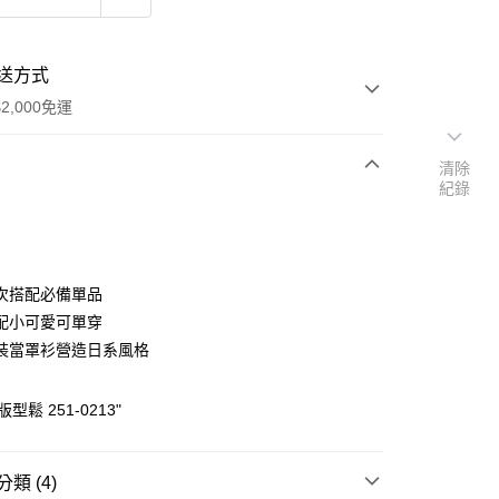
送方式
2,000免運
清除
紀錄
次付款
付款
次搭配必備單品
配小可愛可單穿
裝當罩衫營造日系風格
型鬆 251-0213"
y
類 (4)