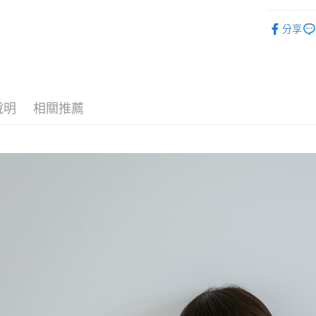
【上衣 TO
分享
【針織衫 
運送方式
【無袖 /
全家取貨
𝗣𝗢𝗢𝗡𝗘
每筆NT$6
說明
相關推薦
付款後全
每筆NT$6
7-11取貨
每筆NT$6
付款後7-1
每筆NT$6
宅配
每筆NT$8